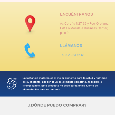
ENCUÉNTRANOS
Av. Coruña N27-36 y Fco. Orellana
Edf. La Moraleja Business Center,
piso 9.
LLÁMANOS
+593 2 223 46 61
La lactancia materna es el mejor alimento para la salud y nutrición
de su lactante, por ser el único alimento completo, accesible e
irremplazable. Este producto no debe ser la única fuente de
alimentación para su lactante.
¿DÓNDE PUEDO COMPRAR?