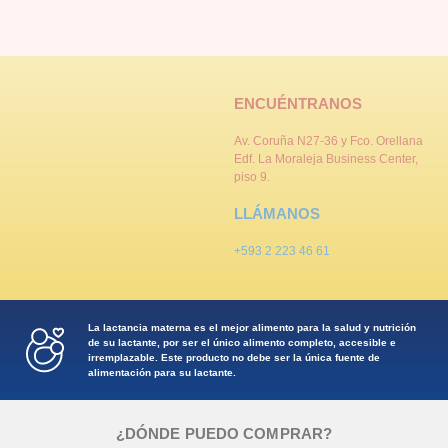
ENCUÉNTRANOS
Av. Coruña N27-36 y Fco. Orellana
Edf. La Moraleja Business Center,
piso 9.
LLÁMANOS
+593 2 223 46 61
La lactancia materna es el mejor alimento para la salud y nutrición
de su lactante, por ser el único alimento completo, accesible e
irremplazable. Este producto no debe ser la única fuente de
alimentación para su lactante.
¿DÓNDE PUEDO COMPRAR?